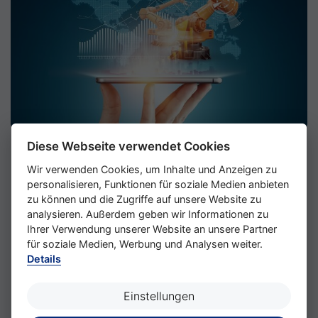
Nahtloser Ablauf
Diese Webseite verwendet Cookies
Wir verwenden Cookies, um Inhalte und Anzeigen zu
Bedarfsanalyse und Planung:
Wir führen eine
personalisieren, Funktionen für soziale Medien anbieten
umfassende Analyse Ihrer
zu können und die Zugriffe auf unsere Website zu
Produktionsumgebung durch, um Ihre
analysieren. Außerdem geben wir Informationen zu
spezifischen Anforderungen zu verstehen
Ihrer Verwendung unserer Website an unsere Partner
und den optimalen Messplan zu entwickeln.
für soziale Medien, Werbung und Analysen weiter.
Details
Vor-Ort-Vermessung:
Unsere erfahrenen
Techniker kommen zu Ihrem Standort und
Einstellungen
führen die Vermessung der Roboterbasis