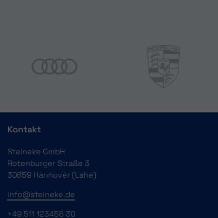
Kontakt
Steineke GmbH
Rotenburger Straße 3
30659 Hannover (Lahe)
info@steineke.de
+49 511 123458 30