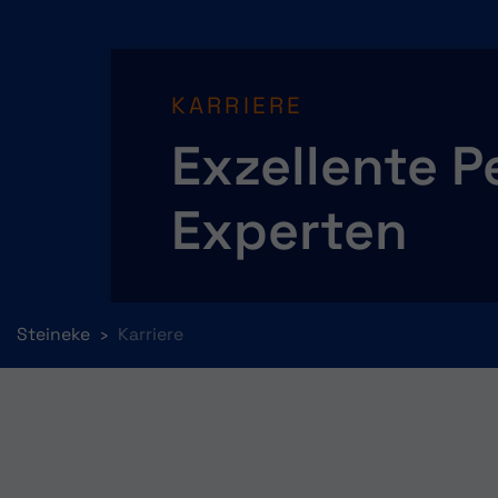
KARRIERE
Exzellente P
Experten
You are here:
Steineke
Karriere