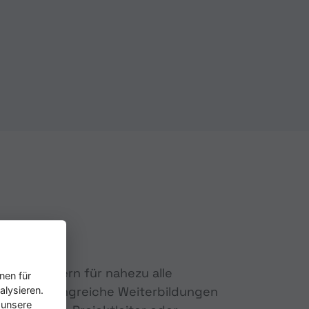
 Mitarbeitern für nahezu alle
nen für
mens umfangreiche Weiterbildungen
alysieren.
 unsere