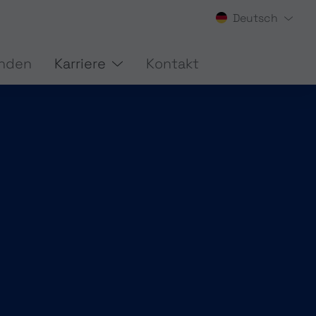
Deutsch
(current)
nden
Karriere
Kontakt
AUGMENTED REALITY / VR
HERUNG
SOFTWARELÖSUNGEN