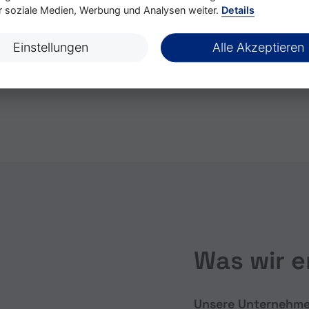
 die Vorzüge eines
an. Für Aufstiegspositio
ür soziale Medien, Werbung und Analysen weiter.
Details
, dazu eine angenehme
Teamleiter haben wir e
ntensive Einarbeitung
entwickelt.
Einstellungen
Alle Akzeptieren
jekten.
Was wir 
Unsere Unternehm