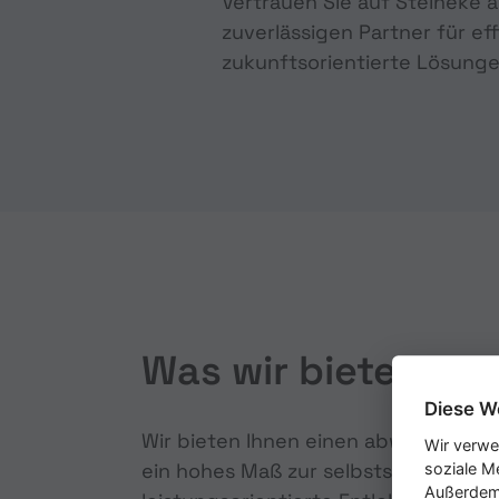
Vertrauen Sie auf Steineke a
zuverlässigen Partner für ef
zukunftsorientierte Lösunge
Was wir bieten
Diese W
Wir bieten Ihnen einen abwechslungs
Wir verwe
ein hohes Maß zur selbstständigen G
soziale M
Außerdem 