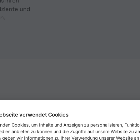
ls Ihren
fiziente und
n.
ebseite verwendet Cookies
reichen Arbeitsplatz,
Auch bieten wir unseren
nden Cookies, um Inhalte und Anzeigen zu personalisieren, Funktio
estaltung,
Bereiche des Unterneh
edien anbieten zu können und die Zugriffe auf unsere Website zu an
geben wir Informationen zu Ihrer Verwendung unserer Website an