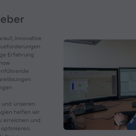
geber
arauf, innovative
ausforderungen
ige Erfahrung
-how
enführende
arelösungen
ungen
 und unseren
gien helfen wir
zu erreichen und
 optimieren.