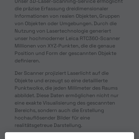
Unser 3D-Laser-Scanning-Service ermöglicht
die präzise Erfassung dreidimensionaler
Informationen von realen Objekten, Gruppen
von Objekten oder Umgebungen. Durch die
Nutzung von Lasertechnologie generiert
unser hochmoderner Leica RTC360-Scanner
Millionen von XYZ-Punkten, die die genaue
Position und Form der gescannten Objekte
definieren.
Der Scanner projiziert Laserlicht auf die
Objekte und erzeugt so eine detaillierte
Punktwolke, die jeden Millimeter des Raums
abbildet. Diese Daten ermöglichen nicht nur
eine exakte Visualisierung des gescannten
Bereichs, sondern auch die Erstellung
hochauflösender Bilder für eine
realitätsgetreue Darstellung.
Die Anwendung von 3D-Scans bietet uns