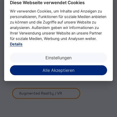
Diese Webseite verwendet Cookies
einen entscheidenden Vorteil bei der Planung
und Umsetzung unserer Projekte. Durch die
Wir verwenden Cookies, um Inhalte und Anzeigen zu
personalisieren, Funktionen für soziale Medien anbieten
Möglichkeit, unseren Kunden ein präzises
zu können und die Zugriffe auf unsere Website zu
Abbild der realen Anlagen zu präsentieren,
analysieren. Außerdem geben wir Informationen zu
können wir Diskussionen über 3D-
Ihrer Verwendung unserer Website an unsere Partner
Simulationszellen vermeiden und die Effizienz
für soziale Medien, Werbung und Analysen weiter.
und Qualität unserer Arbeit verbessern.
Details
Einstellungen
Alle Akzeptieren
Basevermessung
Augmented Reality / VR