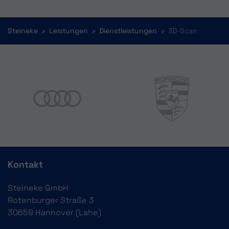
You are here:
Steineke
Leistungen
Dienstleistungen
3D-Scan
Kontakt
Steineke GmbH
Rotenburger Straße 3
30659 Hannover (Lahe)