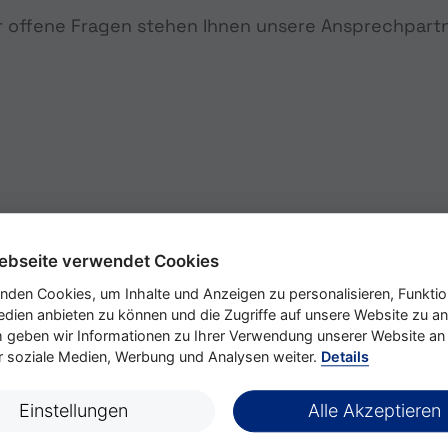
r offene Fragen stehen Ihnen unsere Ansprechpart
Anstellungsart
ebseite verwendet Cookies
nden Cookies, um Inhalte und Anzeigen zu personalisieren, Funktio
edien anbieten zu können und die Zugriffe auf unsere Website zu an
geben wir Informationen zu Ihrer Verwendung unserer Website an
n. Bitte passen Sie die Filter an oder setzen Sie al
ür soziale Medien, Werbung und Analysen weiter.
Details
Einstellungen
Alle Akzeptieren