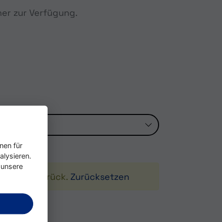
ner zur Verfügung.
nen für
alysieren.
 unsere
le Filter zurück.
Zurücksetzen