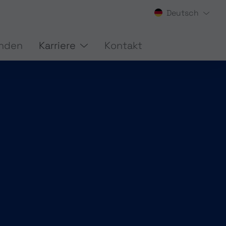
Deutsch
nden
Karriere
Kontakt
AUGMENTED REALITY / VR
HERUNG
SOFTWARELÖSUNGEN